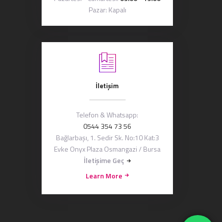
Pazar: Kapalı
İletişim
Telefon & Whatsapp:
0544 354 73 56
Bağlarbaşı, 1. Sedir Sk. No:10 Kat:3
Evke Onyx Plaza Osmangazi / Bursa
İletişime Geç
Learn More