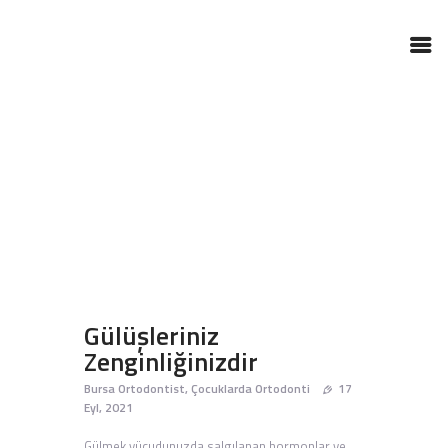
ANASAYFA
DR. BIRCAN BEKTAŞ ÇITAK
TEDAVILERIMIZ
MERAK ETTIKLERINIZ
GALERI
BLOG
Gülüşleriniz
Zenginliğinizdir
İLETIŞIM
Bursa Ortodontist
,
Çocuklarda Ortodonti
17
Eyl, 2021
Gülmek vücudunuzda salgılanan hormonlar ve