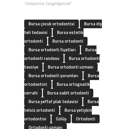
“Gülüşleriniz Zenginliğinizdir”
Bursa çocuk ortodontisi
Bursa diş
teli tedavisi
Bursa estetik
ortodonti
Bursa ortodonti
Bursa ortodonti fiyatları
Bursa
ortodonti randevu
Bursa ortodonti
tavsiye
Bursa ortodonti uzmanı
Bursa ortodonti yorumları
Bursa
ortodontist
Bursa ortognatik
cerrahi
Bursa sabit ortodonti
Bursa şeffaf plak tedavisi
Bursa
telsiz ortodonti
Bursa yetişkin
ortodontisi
Gülüş
Ortodonti
Ortodonti uzmanı