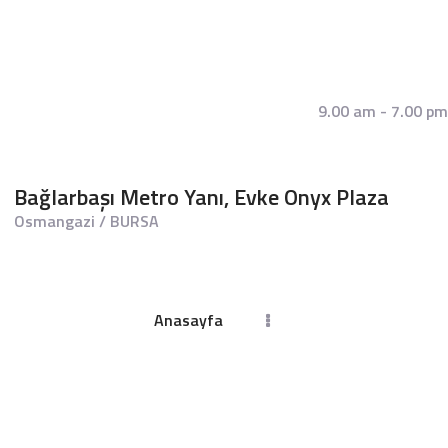
9.00 am - 7.00 pm
Bağlarbaşı Metro Yanı, Evke Onyx Plaza
Osmangazi / BURSA
ANASAYFA
DR. BIRCAN BEKTAŞ
Anasayfa
ÇITAK
TEDAVILERIMIZ