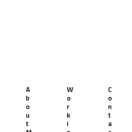
A
W
C
B
O
O
O
R
N
U
K
T
T
I
A