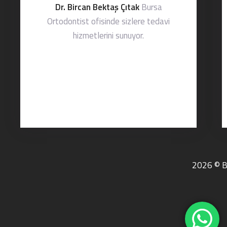
Dr. Bircan Bektaş Çıtak
Bursa
Ortodontist ofisinde sizlere tedavi
hizmetlerini sunuyor.
2026 © Bu