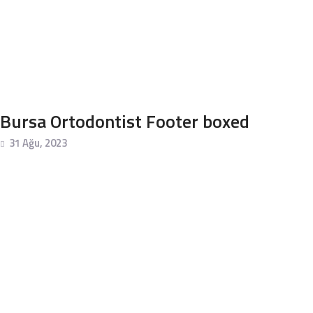
MERAK ETTIKLERINIZ
GALERI
BLOG
Bursa Ortodontist Footer boxed
İLETIŞIM
31 Ağu, 2023