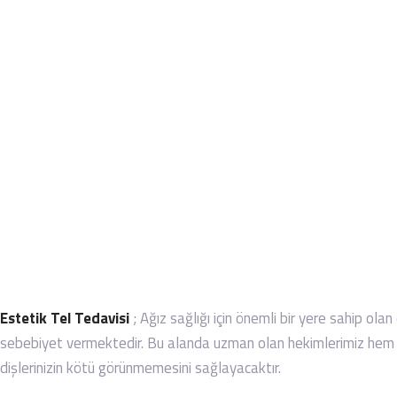
MERAK ETTIKLERINIZ
GALERI
BLOG
İLETIŞIM
Estetik Tel Tedavisi
; Ağız sağlığı için önemli bir yere sahip ol
sebebiyet vermektedir. Bu alanda uzman olan hekimlerimiz hem est
dişlerinizin kötü görünmemesini sağlayacaktır.