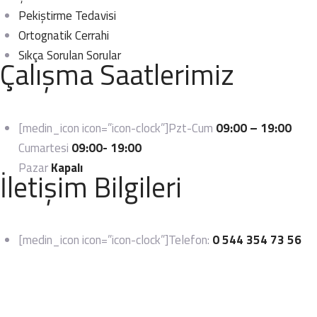
Pekiştirme Tedavisi
Ortognatik Cerrahi
Sıkça Sorulan Sorular
Çalışma Saatlerimiz
[medin_icon icon=”icon-clock”]Pzt-Cum
09:00 – 19:00
Cumartesi
09:00- 19:00
Pazar
Kapalı
İletişim Bilgileri
[medin_icon icon=”icon-clock”]
Telefon:
0 544 354 73 56