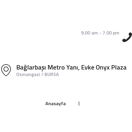
9.00 am - 7.00 pm
Bağlarbaşı Metro Yanı, Evke Onyx Plaza
Osmangazi / BURSA
ANASAYFA
DR. BIRCAN BEKTAŞ
Anasayfa
ÇITAK
TEDAVILERIMIZ