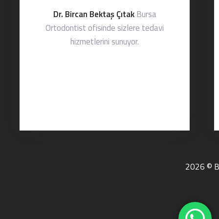
Dr. Bircan Bektaş Çıtak
Bursa
Ortodontist ofisinde sizlere tedavi
hizmetlerini sunuyor.
2026 © Bu