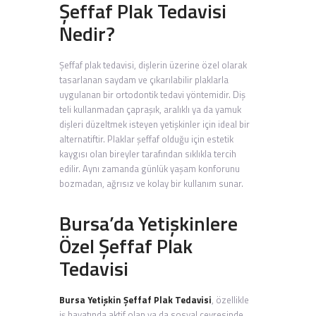
Şeffaf Plak Tedavisi
Nedir?
Şeffaf plak tedavisi, dişlerin üzerine özel olarak
tasarlanan saydam ve çıkarılabilir plaklarla
uygulanan bir ortodontik tedavi yöntemidir. Diş
teli kullanmadan çapraşık, aralıklı ya da yamuk
dişleri düzeltmek isteyen yetişkinler için ideal bir
alternatiftir. Plaklar şeffaf olduğu için estetik
kaygısı olan bireyler tarafından sıklıkla tercih
edilir. Aynı zamanda günlük yaşam konforunu
bozmadan, ağrısız ve kolay bir kullanım sunar.
Bursa’da Yetişkinlere
Özel Şeffaf Plak
Tedavisi
Bursa Yetişkin Şeffaf Plak Tedavisi
, özellikle
iş hayatında aktif olan ya da sosyal çevresinde