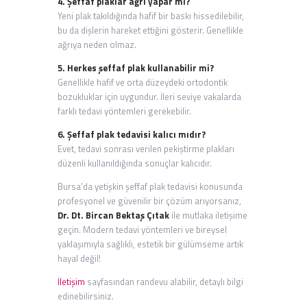
4. Şeffaf plaklar ağrı yapar mı?
Yeni plak takıldığında hafif bir baskı hissedilebilir,
bu da dişlerin hareket ettiğini gösterir. Genellikle
ağrıya neden olmaz.
5. Herkes şeffaf plak kullanabilir mi?
Genellikle hafif ve orta düzeydeki ortodontik
bozukluklar için uygundur. İleri seviye vakalarda
farklı tedavi yöntemleri gerekebilir.
6. Şeffaf plak tedavisi kalıcı mıdır?
Evet, tedavi sonrası verilen pekiştirme plakları
düzenli kullanıldığında sonuçlar kalıcıdır.
Bursa’da yetişkin şeffaf plak tedavisi konusunda
profesyonel ve güvenilir bir çözüm arıyorsanız,
Dr. Dt. Bircan Bektaş Çıtak
ile mutlaka iletişime
geçin. Modern tedavi yöntemleri ve bireysel
yaklaşımıyla sağlıklı, estetik bir gülümseme artık
hayal değil!
İletişim
sayfasından randevu alabilir, detaylı bilgi
edinebilirsiniz.