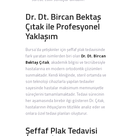
Dr. Dt. Bircan Bektaş
Çıtak ile Profesyonel
Yaklaşım
Bursa’da yetişkinler için şeffaf plak tedavisinde
fark yaratan isimlerden biri olan
Dr. Dt. Bircan
Bektaş Çıtak
, akademik bilgisi ve tecrübesiyle
hastalarına en modern ortodontik çözümleri
sunmaktadır. Kendi kliniğinde, steril ortamda ve
son teknoloji cihazlarla yapılan tedaviler
sayesinde hastalar maksimum memnuniyetle
süreçlerini tamamlamaktadır. Tedavi sürecinin
her aşamasında birebir ilgi gösteren Dr. Çıtak,
hastalarının ihtiyaçlarını titizlikle analiz eder ve
onlara özel tedavi planları oluşturur.
Şeffaf Plak Tedavisi