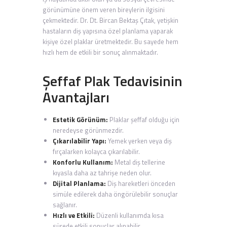
görünümüne önem veren bireylerin ilgisini
çekmektedir. Dr. Dt. Bircan Bektaş Çıtak, yetişkin
hastaların diş yapısına özel planlama yaparak
kişiye özel plaklar üretmektedir. Bu sayede hem
hızlı hem de etkili bir sonuç alınmaktadır.
Şeffaf Plak Tedavisinin
Avantajları
Estetik Görünüm:
Plaklar şeffaf olduğu için
neredeyse görünmezdir.
Çıkarılabilir Yapı:
Yemek yerken veya diş
fırçalarken kolayca çıkarılabilir.
Konforlu Kullanım:
Metal diş tellerine
kıyasla daha az tahrişe neden olur.
Dijital Planlama:
Diş hareketleri önceden
simüle edilerek daha öngörülebilir sonuçlar
sağlanır.
Hızlı ve Etkili:
Düzenli kullanımda kısa
sürede etkili sonuçlar alınabilir.