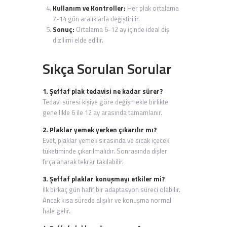
Kullanım ve Kontroller:
Her plak ortalama
7-14 gün aralıklarla değiştirilir.
Sonuç:
Ortalama 6-12 ay içinde ideal diş
dizilimi elde edilir.
Sıkça Sorulan Sorular
1. Şeffaf plak tedavisi ne kadar sürer?
Tedavi süresi kişiye göre değişmekle birlikte
genellikle 6 ile 12 ay arasında tamamlanır.
2. Plaklar yemek yerken çıkarılır mı?
Evet, plaklar yemek sırasında ve sıcak içecek
tüketiminde çıkarılmalıdır. Sonrasında dişler
fırçalanarak tekrar takılabilir.
3. Şeffaf plaklar konuşmayı etkiler mi?
İlk birkaç gün hafif bir adaptasyon süreci olabilir.
Ancak kısa sürede alışılır ve konuşma normal
hale gelir.