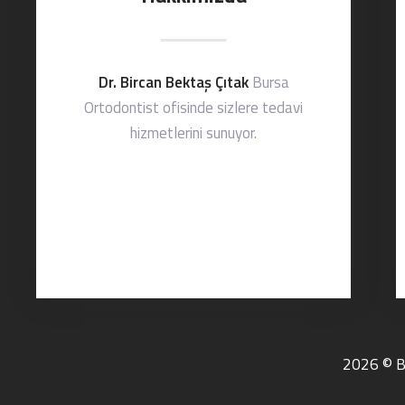
Dr. Bircan Bektaş Çıtak
Bursa
Ortodontist ofisinde sizlere tedavi
hizmetlerini sunuyor.
2026 © Bu