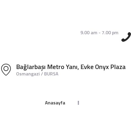
9.00 am - 7.00 pm
Bağlarbaşı Metro Yanı, Evke Onyx Plaza
Osmangazi / BURSA
ANASAYFA
DR. BIRCAN BEKTAŞ
Anasayfa
ÇITAK
TEDAVILERIMIZ