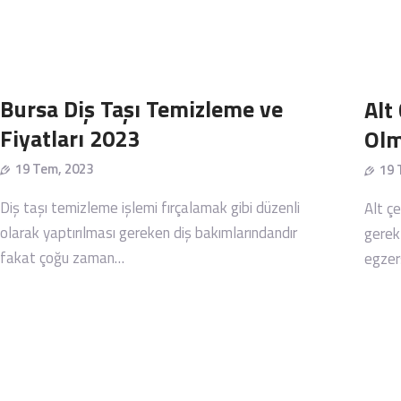
Bursa Diş Taşı Temizleme ve
Alt
Fiyatları 2023
Olm
19 Tem, 2023
19 
Diş taşı temizleme işlemi fırçalamak gibi düzenli
Alt ç
olarak yaptırılması gereken diş bakımlarındandır
gerekt
fakat çoğu zaman…
egzers