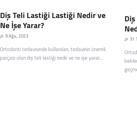
Diş Teli Lastiği Lastiği Nedir ve
Diş
Ne İşe Yarar?
Ned
9 Ağu, 2023
31 
Ortodonti tedavisinde kullanılan, tedavinin önemli
Ortodo
parçası olan diş teli lastiği nedir ve ne işe yarar…
beklen
geçm