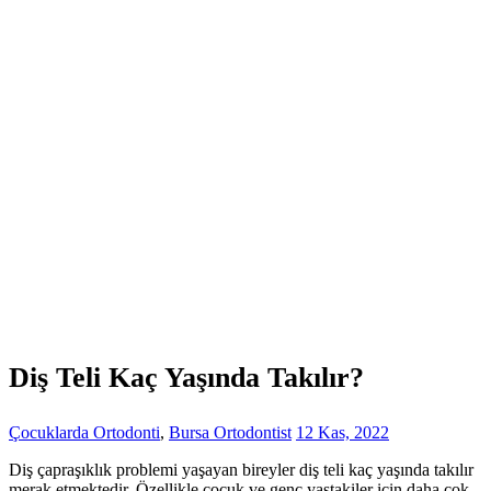
Diş Teli Kaç Yaşında Takılır?
Çocuklarda Ortodonti
,
Bursa Ortodontist
12 Kas, 2022
Diş çapraşıklık problemi yaşayan bireyler diş teli kaç yaşında takılır
merak etmektedir. Özellikle çocuk ve genç yaştakiler için daha çok