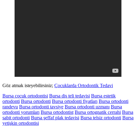
Göz atmak isteyebilirsiniz;
Çocuklarda Ortodontik Tedavi
Bursa çocuk ortodontisi
Bursa diş teli tedavisi
Bursa estetik
ortodonti
Bursa ortodonti
Bursa ortodonti fiyatları
Bursa ortodonti
randevu
Bursa ortodonti tavsiye
Bursa ortodonti uzmanı
Bursa
ortodonti yorumları
Bursa ortodontist
Bursa ortognatik cerrahi
Bursa
sabit ortodonti
Bursa şeffaf plak tedavisi
Bursa telsiz ortodonti
Bursa
yetişkin ortodontisi