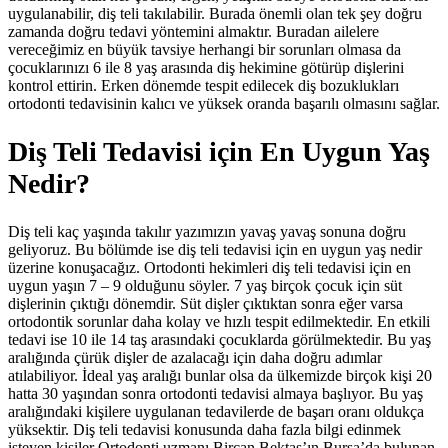
uygulanabilir, diş teli takılabilir. Burada önemli olan tek şey doğru
zamanda doğru tedavi yöntemini almaktır. Buradan ailelere
vereceğimiz en büyük tavsiye herhangi bir sorunları olmasa da
çocuklarınızı 6 ile 8 yaş arasında diş hekimine götürüp dişlerini
kontrol ettirin. Erken dönemde tespit edilecek diş bozuklukları
ortodonti tedavisinin kalıcı ve yüksek oranda başarılı olmasını sağlar.
Diş Teli Tedavisi için En Uygun Yaş
Nedir?
Diş teli kaç yaşında takılır yazımızın yavaş yavaş sonuna doğru
geliyoruz. Bu bölümde ise diş teli tedavisi için en uygun yaş nedir
üzerine konuşacağız. Ortodonti hekimleri diş teli tedavisi için en
uygun yaşın 7 – 9 olduğunu söyler. 7 yaş birçok çocuk için süt
dişlerinin çıktığı dönemdir. Süt dişler çıktıktan sonra eğer varsa
ortodontik sorunlar daha kolay ve hızlı tespit edilmektedir. En etkili
tedavi ise 10 ile 14 taş arasındaki çocuklarda görülmektedir. Bu yaş
aralığında çürük dişler de azalacağı için daha doğru adımlar
atılabiliyor. İdeal yaş aralığı bunlar olsa da ülkemizde birçok kişi 20
hatta 30 yaşından sonra ortodonti tedavisi almaya başlıyor. Bu yaş
aralığındaki kişilere uygulanan tedavilerde de başarı oranı oldukça
yüksektir. Diş teli tedavisi konusunda daha fazla bilgi edinmek
isteyen kişiler Ortodonti uzmanı Bircan Bektaş’ın Bursa’da bulunan