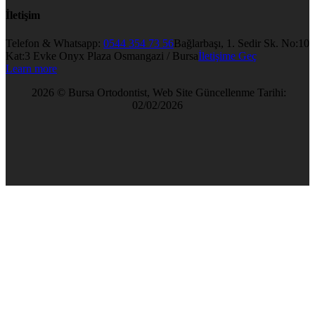
İletişim
Telefon & Whatsapp:
0544 354 73 56
Bağlarbaşı, 1. Sedir Sk. No:10
Kat:3 Evke Onyx Plaza Osmangazi / Bursa
İletişime Geç
Learn more
2026 © Bursa Ortodontist, Web Site Güncellenme Tarihi:
02/02/2026