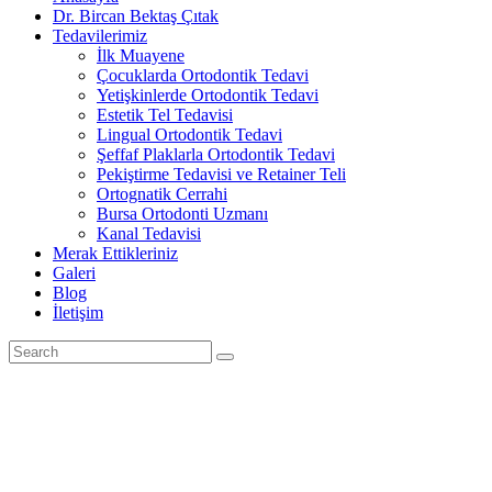
Dr. Bircan Bektaş Çıtak
Tedavilerimiz
İlk Muayene
Çocuklarda Ortodontik Tedavi
Yetişkinlerde Ortodontik Tedavi
Estetik Tel Tedavisi
Lingual Ortodontik Tedavi
Şeffaf Plaklarla Ortodontik Tedavi
Pekiştirme Tedavisi ve Retainer Teli
Ortognatik Cerrahi
Bursa Ortodonti Uzmanı
Kanal Tedavisi
Merak Ettikleriniz
Galeri
Blog
İletişim