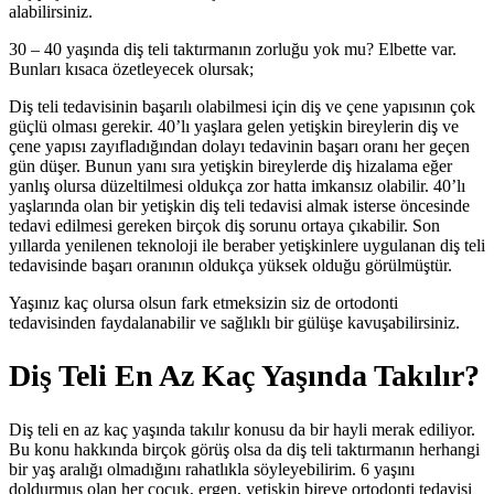
alabilirsiniz.
30 – 40 yaşında diş teli taktırmanın zorluğu yok mu? Elbette var.
Bunları kısaca özetleyecek olursak;
Diş teli tedavisinin başarılı olabilmesi için diş ve çene yapısının çok
güçlü olması gerekir. 40’lı yaşlara gelen yetişkin bireylerin diş ve
çene yapısı zayıfladığından dolayı tedavinin başarı oranı her geçen
gün düşer. Bunun yanı sıra yetişkin bireylerde diş hizalama eğer
yanlış olursa düzeltilmesi oldukça zor hatta imkansız olabilir. 40’lı
yaşlarında olan bir yetişkin diş teli tedavisi almak isterse öncesinde
tedavi edilmesi gereken birçok diş sorunu ortaya çıkabilir. Son
yıllarda yenilenen teknoloji ile beraber yetişkinlere uygulanan diş teli
tedavisinde başarı oranının oldukça yüksek olduğu görülmüştür.
Yaşınız kaç olursa olsun fark etmeksizin siz de ortodonti
tedavisinden faydalanabilir ve sağlıklı bir gülüşe kavuşabilirsiniz.
Diş Teli En Az Kaç Yaşında Takılır?
Diş teli en az kaç yaşında takılır konusu da bir hayli merak ediliyor.
Bu konu hakkında birçok görüş olsa da diş teli taktırmanın herhangi
bir yaş aralığı olmadığını rahatlıkla söyleyebilirim. 6 yaşını
doldurmuş olan her çocuk, ergen, yetişkin bireye ortodonti tedavisi