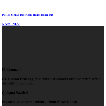
Diş Teli Sonrası Dişler Eski Haline Döner mi?
6 Ara, 2022
Hakkımızda
Dr. Bircan Bektaş Çıtak
Bursa Ortodontist ofisinde sizlere tedavi
hizmetlerini sunuyor.
Çalışma Saatleri
Pazartesi - Cumartesi:
09:00 - 19:00
Pazar: Kapalı